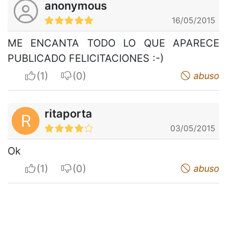
anonymous
16/05/2015
ME ENCANTA TODO LO QUE APARECE
PUBLICADO FELICITACIONES :-)
I apreciate
I do not appreciate
abuso
ritaporta
R
03/05/2015
Ok
I apreciate
I do not appreciate
abuso