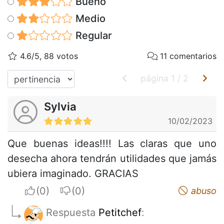
Bueno
Medio
Regular
4.6/5, 88 votos
11 comentarios
página
1
/
2
Sylvia
10/02/2023
Que buenas ideas!!!! Las claras que uno
desecha ahora tendrán utilidades que jamás
ubiera imaginado. GRACIAS
I apreciate
I do not appreciate
abuso
Respuesta
Petitchef
: