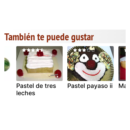
También te puede gustar
e
Pastel de tres
Pastel payaso ii
Mar
leches