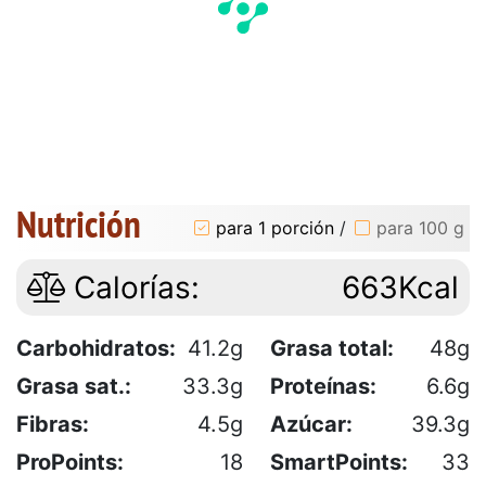
Nutrición
para 1 porción
/
para 100 g
Calorías:
663Kcal
Carbohidratos:
41.2g
Grasa total:
48g
Grasa sat.:
33.3g
Proteínas:
6.6g
Fibras:
4.5g
Azúcar:
39.3g
ProPoints:
18
SmartPoints:
33