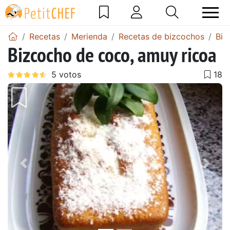
Recetas
Merienda
Recetas de bizcochos
Biz
Bizcocho de coco, amuy ricoa
Anterior
Sigu