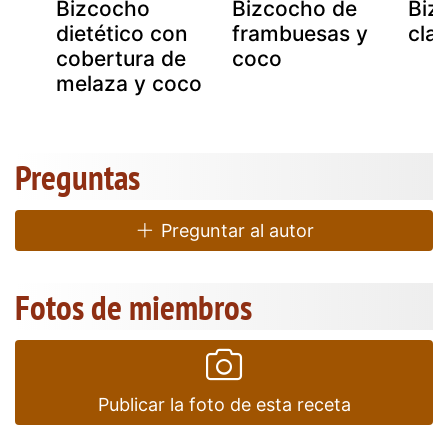
e
Bizcocho
Bizcocho de
Biz
dietético con
frambuesas y
cla
cobertura de
coco
l
melaza y coco
Preguntas
Preguntar al autor
Fotos de miembros
Publicar la foto de esta receta