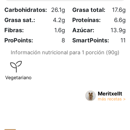
Carbohidratos:
26.1g
Grasa total:
17.6g
Grasa sat.:
4.2g
Proteínas:
6.6g
Fibras:
1.6g
Azúcar:
13.9g
ProPoints:
8
SmartPoints:
11
Información nutricional para 1 porción (90g)
Vegetariano
Meritxellt