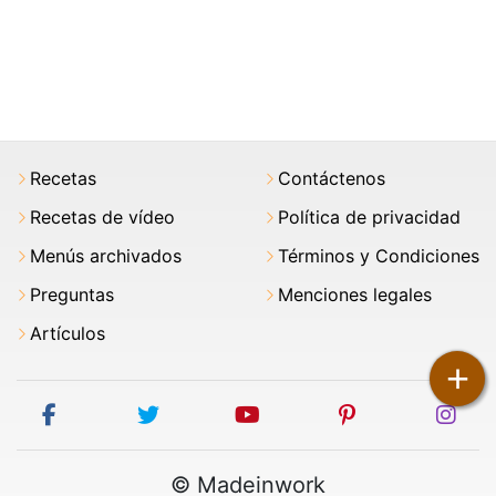
Recetas
Contáctenos
Recetas de vídeo
Política de privacidad
Menús archivados
Términos y Condiciones
Preguntas
Menciones legales
Artículos
+
facebook
twitter
youtube
pinterest
ins
© Madeinwork