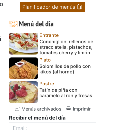
do
Planificador de menús
Menú del día
Entrante
á
Conchiglioni rellenos de
stracciatella, pistachos,
tomates cherry y limón
Plato
Solomillos de pollo con
kikos {al horno}
Postre
Tatín de piña con
caramelo al ron y fresas
Menús archivados
Imprimir
Recibir el menú del día