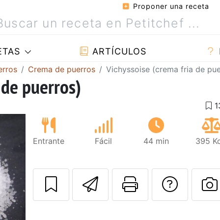
Proponer una receta
ETAS
ARTÍCULOS
erros
Crema de puerros
Vichyssoise (crema fria de pue
 de puerros)
Entrante
Fácil
44 min
395 Kc
Enviar esta rec
Imprimir e
Pregu
P