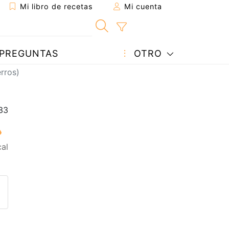
Mi libro de recetas
Mi cuenta
PREGUNTAS
OTRO
rros)
al
eta a un amigo
sta página
ntar al autor
ublicar la foto de esta receta