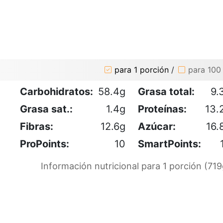
para 1 porción
/
para 100
Carbohidratos:
58.4g
Grasa total:
9.
Grasa sat.:
1.4g
Proteínas:
13.
Fibras:
12.6g
Azúcar:
16.
ProPoints:
10
SmartPoints:
Información nutricional para 1 porción (719