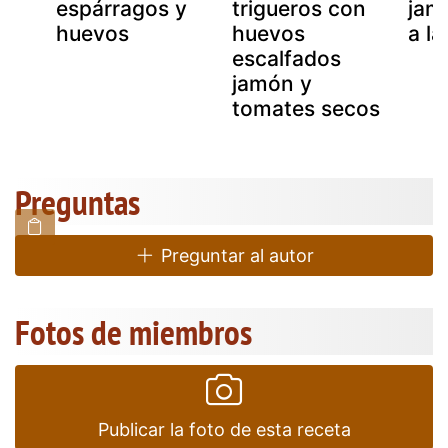
on
espárragos y
trigueros con
jam
huevos
huevos
a l
escalfados
jamón y
tomates secos
Preguntas
Preguntar al autor
Fotos de miembros
Publicar la foto de esta receta