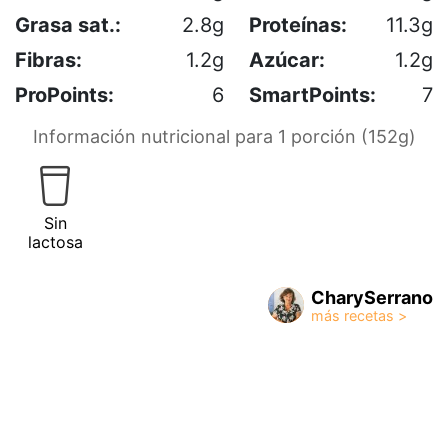
Grasa sat.:
2.8g
Proteínas:
11.3g
Fibras:
1.2g
Azúcar:
1.2g
ProPoints:
6
SmartPoints:
7
Información nutricional para 1 porción (152g)
Sin
lactosa
CharySerrano