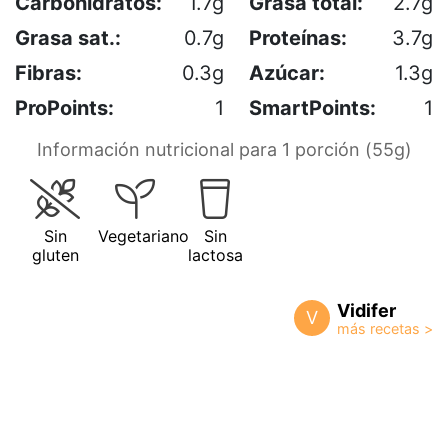
Carbohidratos:
1.7g
Grasa total:
2.7g
Grasa sat.:
0.7g
Proteínas:
3.7g
Fibras:
0.3g
Azúcar:
1.3g
ProPoints:
1
SmartPoints:
1
Información nutricional para 1 porción (55g)
Sin
Vegetariano
Sin
gluten
lactosa
Vidifer
V