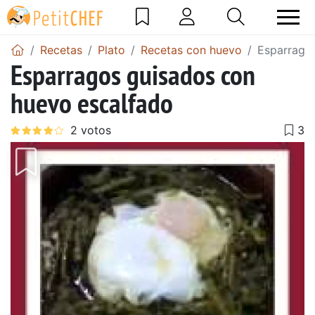
Recetas
Plato
Recetas con huevo
Esparrago
Esparragos guisados con
huevo escalfado