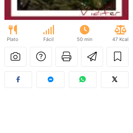
Plato
Fácil
50 min
47 Kcal
Preguntar al autor
Imprimir esta
Enviar 
Publicar la foto de esta r