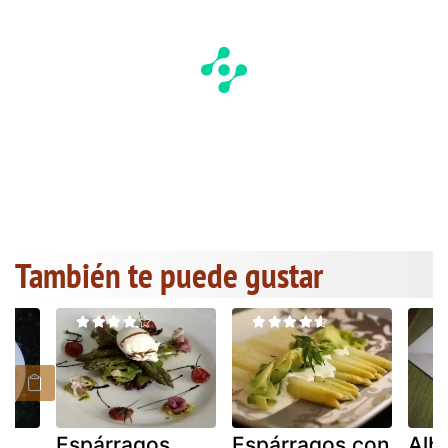
También te puede gustar
Espárragos
Espárragos con
Alba