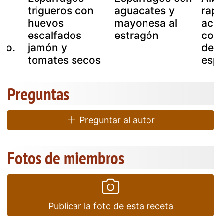
trigueros con
aguacates y
rape
huevos
mayonesa al
aco
escalfados
estragón
con
no.
jamón y
de 
tomates secos
esp
Preguntas
Preguntar al autor
Fotos de miembros
Publicar la foto de esta receta