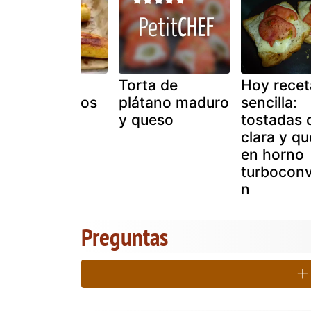
Plátanos al
Torta de
Hoy recet
horno rellenos
plátano maduro
sencilla:
y queso
tostadas 
clara y q
en horno
turbocon
n
Preguntas