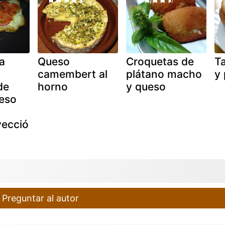
a
Queso
Croquetas de
T
camembert al
plátano macho
y 
de
horno
y queso
ueso
vecció
Preguntar al autor