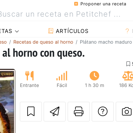
Proponer una receta
ETAS
ARTÍCULOS
eso
Recetas de queso al horno
Plátano macho maduro 
al horno con queso.
Entrante
Fácil
1 h 30 m
186 K
Enviar esta rec
Imprimir e
Pregu
Siguiente
P