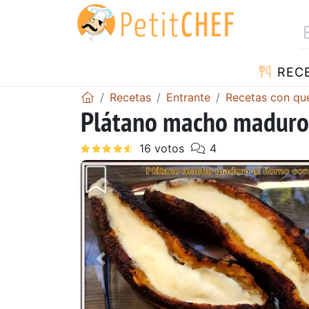
REC
Recetas
Entrante
Recetas con qu
Plátano macho maduro 
Anterior