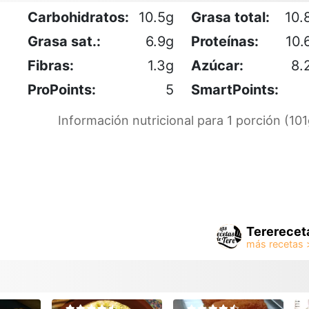
Carbohidratos:
10.5g
Grasa total:
10.
Grasa sat.:
6.9g
Proteínas:
10.
Fibras:
1.3g
Azúcar:
8.
ProPoints:
5
SmartPoints:
Información nutricional para 1 porción (101
Tererecet