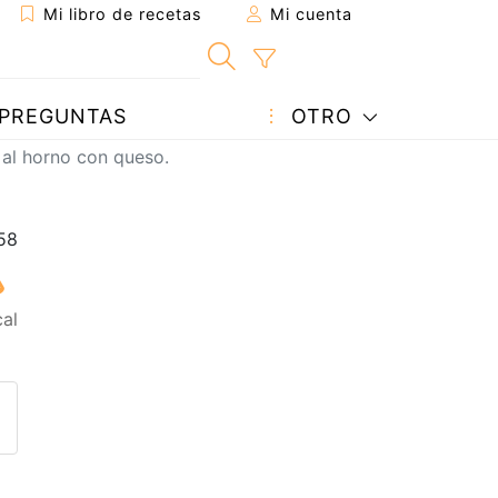
Mi libro de recetas
Mi cuenta
PREGUNTAS
OTRO
al horno con queso.
cal
eta a un amigo
sta página
ntar al autor
ublicar la foto de esta receta