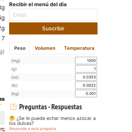
Recibir el menú del día
8g
6g
2g
Suscribir
7
Peso
Volumen
Temperatura
g)
(mg)
(g)
(oz)
(lb)
(kg)
as
Preguntas - Respuestas
🤔 ¿Se le puede echar menos azúcar a
los dulces?
Responde a esta pregunta