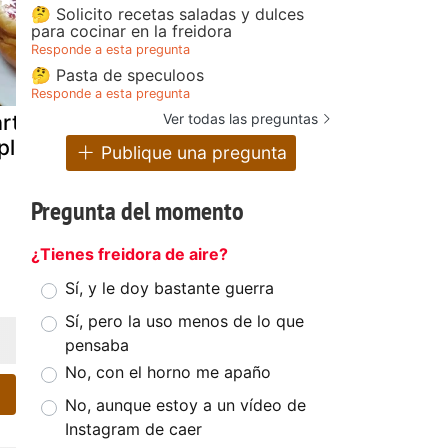
🤔 Solicito recetas saladas y dulces
para cocinar en la freidora
Responde a esta pregunta
🤔 Pasta de speculoos
Responde a esta pregunta
Ver todas las preguntas
arta de queso
Tostones de
92.- tarta 
plátano
platano verde
queso y
Publique una pregunta
con crema de
plátano
queso
Pregunta del momento
venezuela
¿Tienes freidora de aire?
Sí, y le doy bastante guerra
Sí, pero la uso menos de lo que
pensaba
No, con el horno me apaño
No, aunque estoy a un vídeo de
Instagram de caer