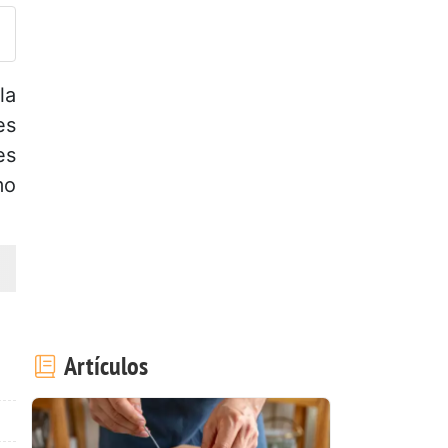
la
es
es
mo
Artículos