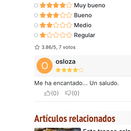
Muy bueno
Bueno
Medio
Regular
3.86/5, 7 votos
osloza
O
Me ha encantado... Un saludo.
I apreciate
I do not appreciate
Artículos relacionados