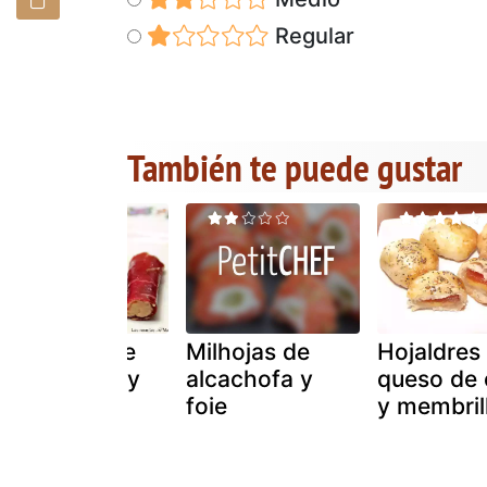
Regular
También te puede gustar
Canutillos de
Milhojas de
Hojaldres
cecina, foie y
alcachofa y
queso de 
membrillo
foie
y membril