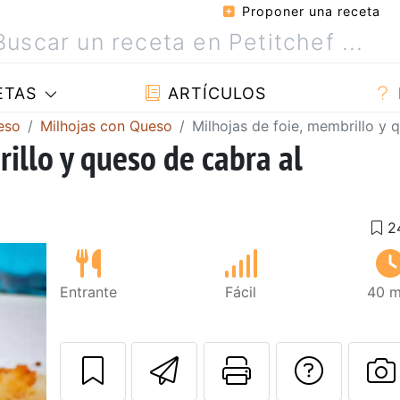
Proponer una receta
ETAS
ARTÍCULOS
eso
Milhojas con Queso
Milhojas de foie, membrillo y 
illo y queso de cabra al
Entrante
Fácil
40 m
Enviar esta rec
Imprimir e
Pregu