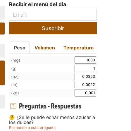
Recibir el menú del día
Suscribir
Peso
Volumen
Temperatura
(mg)
(g)
(oz)
(lb)
(kg)
Preguntas - Respuestas
🤔 ¿Se le puede echar menos azúcar a
los dulces?
Responde a esta pregunta