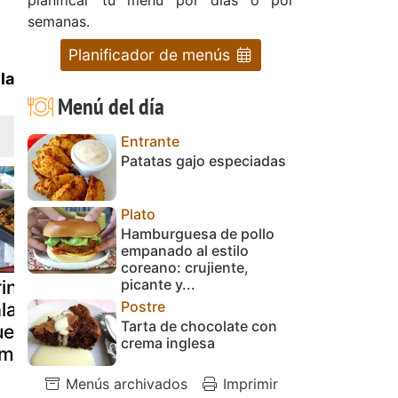
semanas.
Planificador de menús
la
Menú del día
Entrante
Patatas gajo especiadas
Plato
Hamburguesa de pollo
empanado al estilo
coreano: crujiente,
picante y...
inkle cake
Endivias al
Pollo con q
Postre
lado, con
queso de cabra
de cabra y
Tarta de chocolate con
ueso de cabra
hierbabuen
crema inglesa
miel
Menús archivados
Imprimir