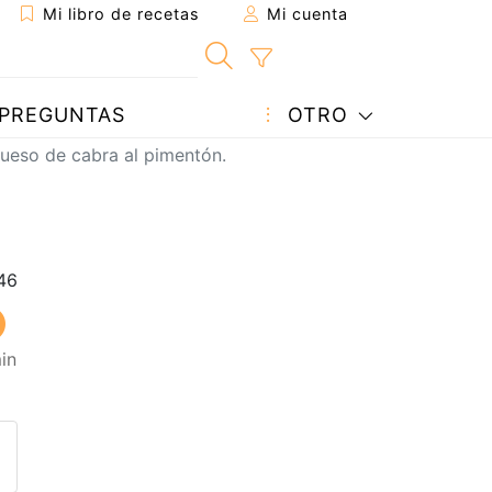
Mi libro de recetas
Mi cuenta
PREGUNTAS
OTRO
queso de cabra al pimentón.
in
eta a un amigo
sta página
ntar al autor