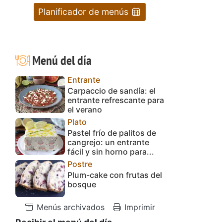
Planificador de menús
Menú del día
Entrante
Carpaccio de sandía: el
entrante refrescante para
el verano
Plato
Pastel frío de palitos de
cangrejo: un entrante
fácil y sin horno para...
Postre
Plum-cake con frutas del
bosque
Menús archivados
Imprimir