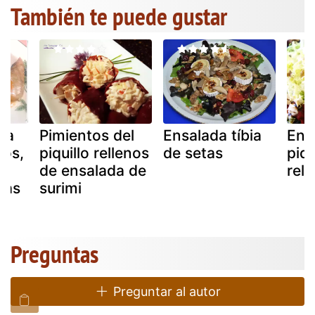
También te puede gustar
na
Pimientos del
Ensalada tíbia
Ens
nos,
piquillo rellenos
de setas
piqu
el
de ensalada de
rell
etas
surimi
Preguntas
Preguntar al autor