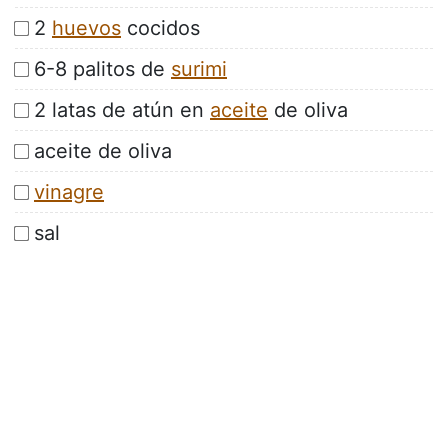
2
huevos
cocidos
6-8 palitos de
surimi
2 latas de atún en
aceite
de oliva
aceite de oliva
vinagre
sal