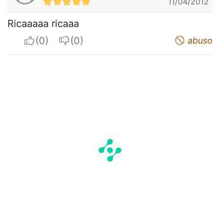
11/04/2012
Ricaaaaa ricaaa
I apreciate
I do not appreciate
abuso