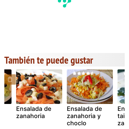
También te puede gustar
e
Ensalada de
Ensalada de
Ens
zanahoria
zanahoria y
tai
choclo
zan