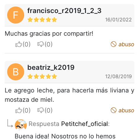
francisco_r2019_1_2_3
F
16/01/2022
Muchas gracias por compartir!
I apreciate
I do not appreciate
abuso
beatriz_k2019
B
12/08/2019
Le agrego leche, para hacerla más liviana y
mostaza de miel.
I apreciate
I do not appreciate
abuso
Respuesta
Petitchef_oficial
:
Buena idea! Nosotros no lo hemos