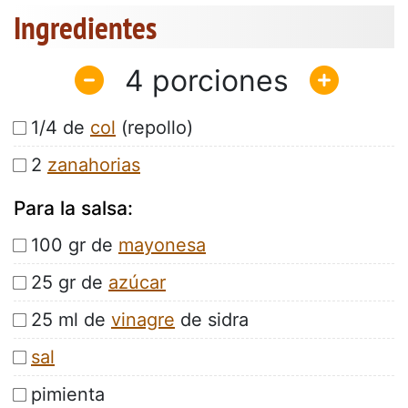
Ingredientes
4
1/4 de
col
(repollo)
2
zanahorias
Para la salsa:
100 gr de
mayonesa
25 gr de
azúcar
25 ml de
vinagre
de sidra
sal
pimienta