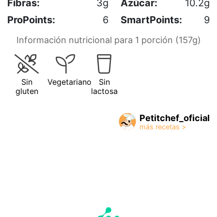
Fibras:
3g
Azúcar:
10.2g
ProPoints:
6
SmartPoints:
9
Información nutricional para 1 porción (157g)
Sin
Vegetariano
Sin
gluten
lactosa
Petitchef_oficial