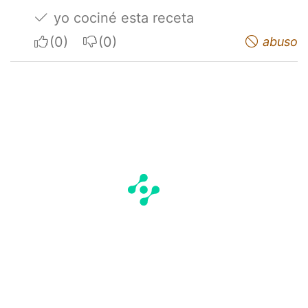
yo cociné esta receta
I apreciate
I do not appreciate
abuso