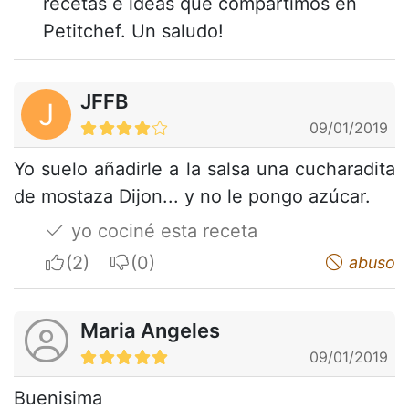
recetas e ideas que compartimos en
Petitchef. Un saludo!
JFFB
J
09/01/2019
Yo suelo añadirle a la salsa una cucharadita
de mostaza Dijon... y no le pongo azúcar.
yo cociné esta receta
I apreciate
I do not appreciate
abuso
Maria Angeles
09/01/2019
Buenisima