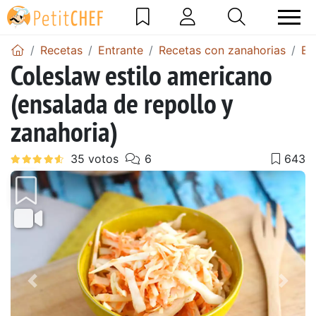
Recetas
Entrante
Recetas con zanahorias
En
Coleslaw estilo americano
(ensalada de repollo y
zanahoria)
Anterior
Sigu