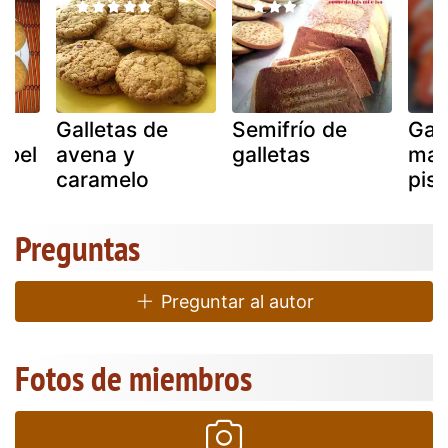
Galletas de
Semifrío de
Gall
abel
avena y
galletas
mat
caramelo
pis
Preguntas
Preguntar al autor
Fotos de miembros