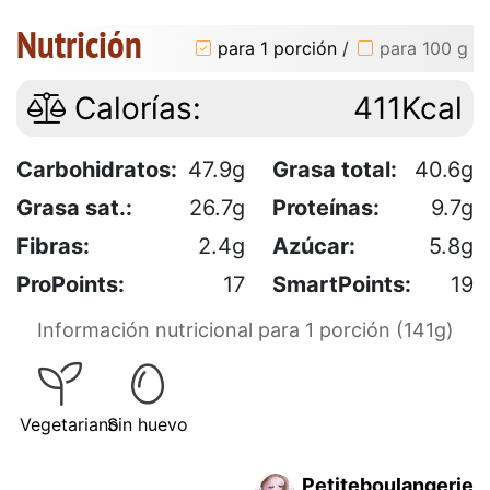
Nutrición
para 1 porción
/
para 100 g
Calorías:
411Kcal
Carbohidratos:
47.9g
Grasa total:
40.6g
Grasa sat.:
26.7g
Proteínas:
9.7g
Fibras:
2.4g
Azúcar:
5.8g
ProPoints:
17
SmartPoints:
19
Información nutricional para 1 porción (141g)
Vegetariano
Sin huevo
Petiteboulangerie