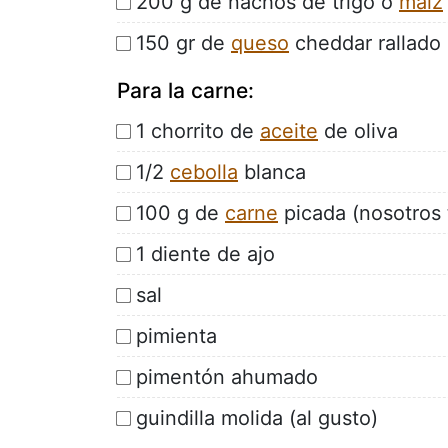
200 g de nachos de trigo o
maíz
150 gr de
queso
cheddar rallado 
Para la carne:
1 chorrito de
aceite
de oliva
1/2
cebolla
blanca
100 g de
carne
picada (nosotros 
1 diente de ajo
sal
pimienta
pimentón ahumado
guindilla molida (al gusto)