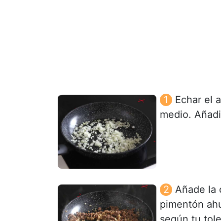
Echar el 
medio. Añadir
Añade la c
pimentón ahum
según tu tole