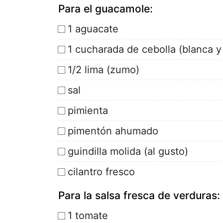
Para el guacamole:
1 aguacate
1 cucharada de cebolla (blanca y
1/2 lima (zumo)
sal
pimienta
pimentón ahumado
guindilla molida (al gusto)
cilantro fresco
Para la salsa fresca de verduras:
1 tomate