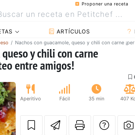
Proponer una receta
ETAS
ARTÍCULOS
ueso
Nachos con guacamole, queso y chili con carne ¡per
queso y chili con carne
oteo entre amigos!
Aperitivo
Fácil
35 min
407 Kc
Enviar esta rec
Imprimir e
Pregu
Siguiente