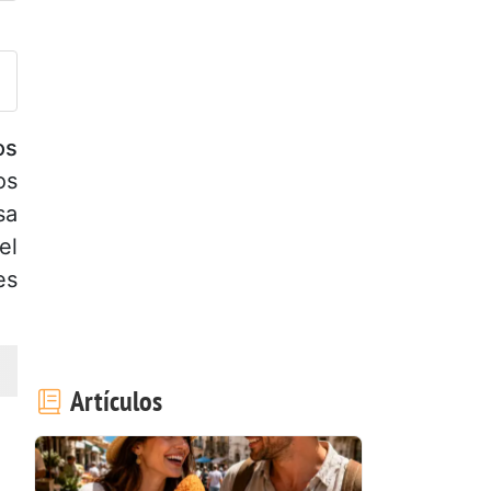
ublicar la foto de esta receta
os
os
sa
el
es
Artículos