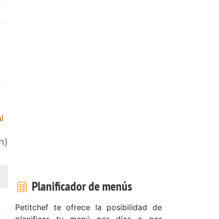
l
n)
Planificador de menús
Petitchef te ofrece la posibilidad de
planificar tu menú por días o por