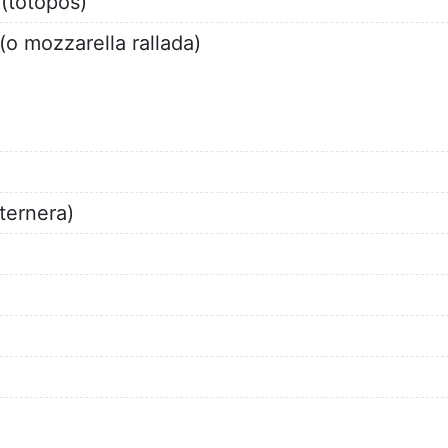
(totopos)
(o mozzarella rallada)
ternera)