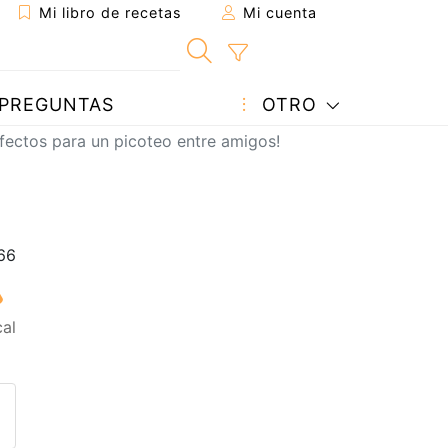
Mi libro de recetas
Mi cuenta
PREGUNTAS
OTRO
fectos para un picoteo entre amigos!
al
eta a un amigo
sta página
ntar al autor