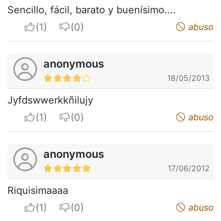
Sencillo, fácil, barato y buenísimo....
I apreciate
I do not appreciate
abuso
anonymous
18/05/2013
Jyfdswwerkkñilujy
I apreciate
I do not appreciate
abuso
anonymous
17/06/2012
Riquisimaaaa
I apreciate
I do not appreciate
abuso