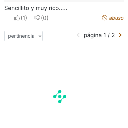
Sencillito y muy rico.....
I apreciate
I do not appreciate
abuso
página
1
/
2