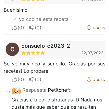
Buenisimo
yo cociné esta receta
I apreciate
I do not appreciate
abuso
consuelo_c2023_2
22/07/2023
Se ve muy rico y sencillo. Gracias por sus
recetas! Lo probaré
I apreciate
I do not appreciate
abuso
Respuesta
Petitchef
:
Gracias a ti por disfrutarlas :D Nada nos
gusta más que saber que os resultan