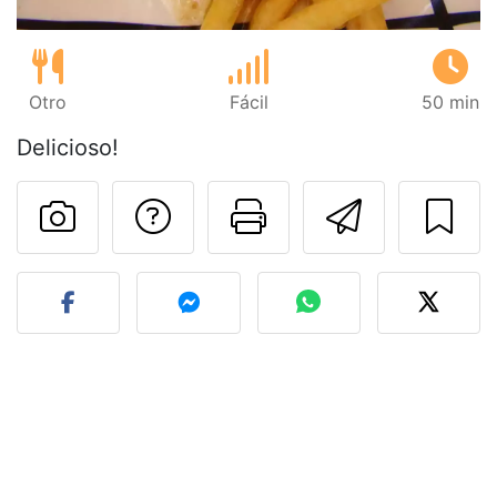
Otro
Fácil
50 min
Delicioso!
Preguntar al autor
Imprimir esta
Enviar 
Publicar la foto de esta r