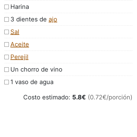
Harina
3 dientes de
ajo
Sal
Aceite
Perejil
Un chorro de vino
1 vaso de agua
Costo estimado:
5.8
€
(0.72€/porción)