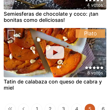
4 votos
Semiesferas de chocolate y coco: ¡tan
bonitas como deliciosas!
Plato
8 votos
Tatin de calabaza con queso de cabra y
miel
(current
1
2
3
4
5
6