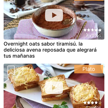
9 votos
Overnight oats sabor tiramisú. la
deliciosa avena reposada que alegrará
tus mañanas
Plato
4 votos