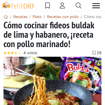
Recetas
Plato
Recetas con pollo
Cómo cocina
Cómo cocinar fideos buldak
de lima y habanero, ¡receta
con pollo marinado!
Anterior
Sigu