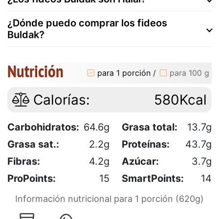
¿Dónde puedo comprar los fideos
Buldak?
Nutrición
para 1 porción
/
para 100 g
Calorías:
580Kcal
Carbohidratos:
64.6g
Grasa total:
13.7g
Grasa sat.:
2.2g
Proteínas:
43.7g
Fibras:
4.2g
Azúcar:
3.7g
ProPoints:
15
SmartPoints:
14
Información nutricional para 1 porción (620g)