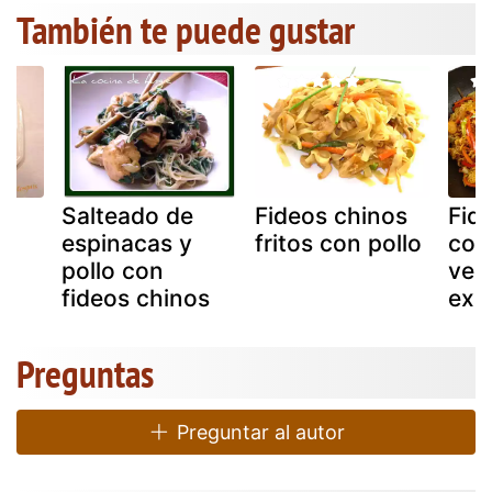
También te puede gustar
Salteado de
Fideos chinos
Fid
espinacas y
fritos con pollo
con
pollo con
ver
fideos chinos
exp
Preguntas
Preguntar al autor