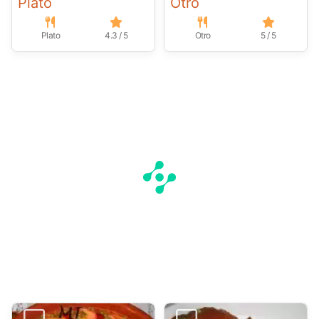
Plato
Otro
Plato
4.3 / 5
Otro
5 / 5