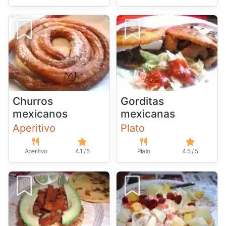
Churros
Gorditas
mexicanos
mexicanas
Aperitivo
Plato
Aperitivo
4.1 / 5
Plato
4.5 / 5