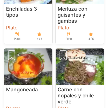
Enchiladas 3
Merluza con
tipos
guisantes y
gambas
Plato
Plato
Plato
4 / 5
Plato
4 / 5
Mangoneada
Carne con
nopales y chile
verde