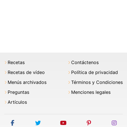
Recetas
Contáctenos
Recetas de vídeo
Política de privacidad
Menús archivados
Términos y Condiciones
Preguntas
Menciones legales
Artículos
facebook
twitter
youtube
pinterest
ins