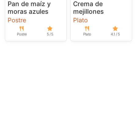
Pan de maíz y
Crema de
moras azules
mejillones
Postre
Plato
Postre
5 / 5
Plato
4.1 / 5