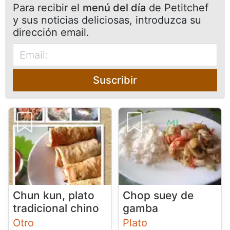
Para recibir el
menú del día
de Petitchef
y sus noticias deliciosas, introduzca su
dirección email.
Suscribir
Chun kun, plato
Chop suey de
tradicional chino
gamba
Otro
Plato