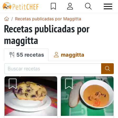
Recetas publicadas por Maggitta
Recetas publicadas por
maggitta
55 recetas
maggitta