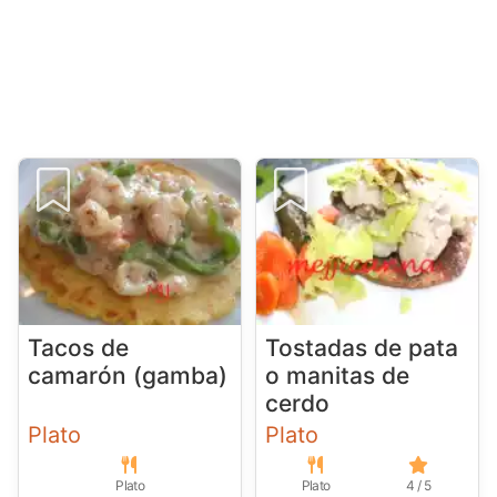
Tacos de
Tostadas de pata
camarón (gamba)
o manitas de
cerdo
Plato
Plato
Plato
Plato
4 / 5