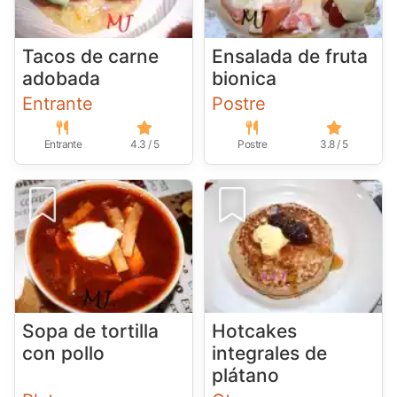
Tacos de carne
Ensalada de fruta
adobada
bionica
Entrante
Postre
Entrante
4.3 / 5
Postre
3.8 / 5
Sopa de tortilla
Hotcakes
con pollo
integrales de
plátano