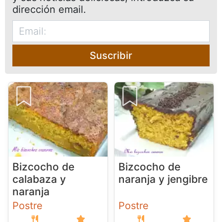
dirección email.
Suscribir
Bizcocho de
Bizcocho de
calabaza y
naranja y jengibre
naranja
Postre
Postre