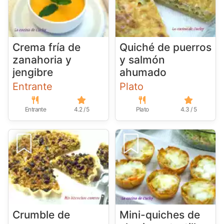
Crema fría de
Quiché de puerros
zanahoria y
y salmón
jengibre
ahumado
Entrante
Plato
Entrante
4.2 / 5
Plato
4.3 / 5
Crumble de
Mini-quiches de