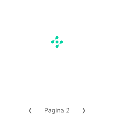
‹
›
Página 2