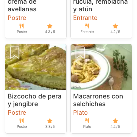
crema de
rúcula, remolacha
avellanas
y atún
Postre
Entrante
Postre
4.3 / 5
Entrante
4.2 / 5
Bizcocho de pera
Macarrones con
y jengibre
salchichas
Postre
Plato
Postre
3.8 / 5
Plato
4.2 / 5