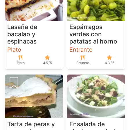
Lasaña de
Espárragos
bacalao y
verdes con
espinacas
patatas al horno
Plato
Entrante
Plato
4.5 / 5
Entrante
4.3 / 5
Tarta de peras y
Ensalada de