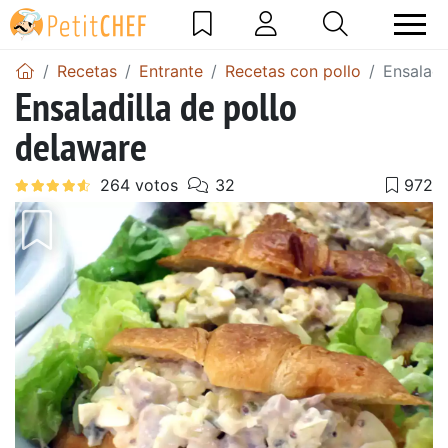
Recetas
Entrante
Recetas con pollo
Ensaladi
Ensaladilla de pollo
delaware