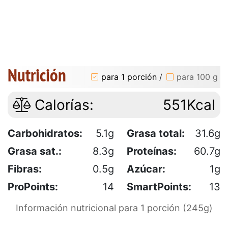
Nutrición
para 1 porción
/
para 100 g
Calorías:
551Kcal
Carbohidratos:
5.1g
Grasa total:
31.6g
Grasa sat.:
8.3g
Proteínas:
60.7g
Fibras:
0.5g
Azúcar:
1g
ProPoints:
14
SmartPoints:
13
Información nutricional para 1 porción (245g)