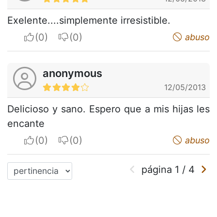
Exelente....simplemente irresistible.
I apreciate
I do not appreciate
abuso
anonymous
12/05/2013
Delicioso y sano. Espero que a mis hijas les
encante
I apreciate
I do not appreciate
abuso
página
1
/
4