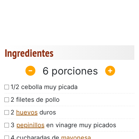
Ingredientes
6
1/2 cebolla muy picada
2 filetes de pollo
2
huevos
duros
3
pepinillos
en vinagre muy picados
4 cucharadas de
mayonesa