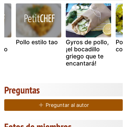
Pollo estilo tao
Gyros de pollo,
Poll
llo
¡el bocadillo
con
griego que te
encantará!
Preguntas
Preguntar al autor
Fotos de miembros