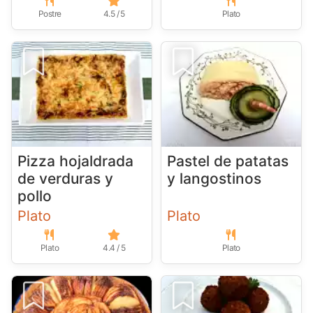
Postre
4.5 / 5
Plato
Pizza hojaldrada
Pastel de patatas
de verduras y
y langostinos
pollo
Plato
Plato
Plato
4.4 / 5
Plato