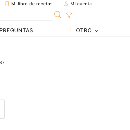
Mi libro de recetas
Mi cuenta
PREGUNTAS
OTRO
eta a un amigo
sta página
ntar al autor
ublicar la foto de esta receta