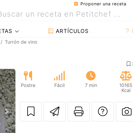
Proponer una receta
ETAS
ARTÍCULOS
Turrón de vino
Postre
Fácil
7 min
10165
Kcal
Enviar esta rec
Imprimir e
Pregu
Siguiente
P