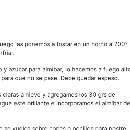
luego las ponemos a tostar en un horno a 200°
friar.
 y azúcar para almíbar, lo hacemos a fuego alt
 para que no se pase. Debe quedar espeso.
s claras a nieve y agregamos los 30 grs de
gue esté brillante e incorporamos el almíbar d
o se vuelca sobre copas o pocillos para postre.