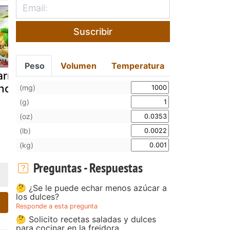
Suscribir
Peso
Volumen
Temperatura
rrilleras al
Roscos de vino
Terrina de
no tinto
higaditos d
(mg)
ave al vino
(g)
málaga
(oz)
(lb)
(kg)
Preguntas - Respuestas
🤔 ¿Se le puede echar menos azúcar a
los dulces?
Responde a esta pregunta
🤔 Solicito recetas saladas y dulces
para cocinar en la freidora