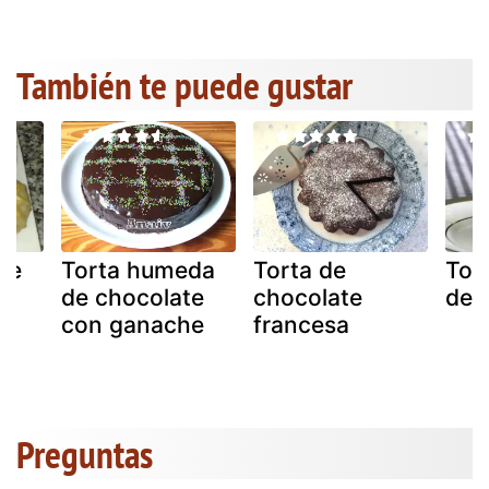
También te puede gustar
de
Torta humeda
Torta de
Tor
de chocolate
chocolate
de 
con ganache
francesa
y
Preguntas