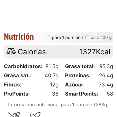
Nutrición
para 1 porción
/
para 100 g
Calorías:
1327Kcal
Carbohidratos:
81.5g
Grasa total:
95.3g
Grasa sat.:
40.7g
Proteínas:
26.4g
Fibras:
12g
Azúcar:
73.4g
ProPoints:
36
SmartPoints:
58
Información nutricional para 1 porción (283g)