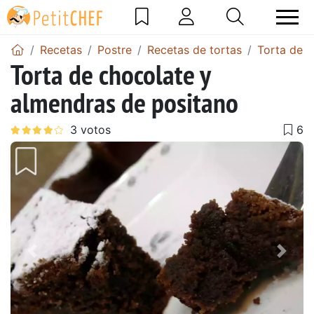
Recetas
Postre
Recetas de tortas
Torta de c
Torta de chocolate y
almendras de positano
Anterior
Sigu