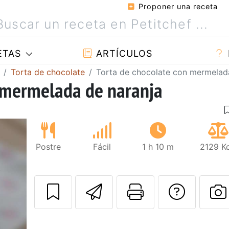
Proponer una receta
ETAS
ARTÍCULOS
Torta de chocolate
Torta de chocolate con mermelad
n mermelada de naranja
Postre
Fácil
1 h 10 m
2129 Kc
Enviar esta rec
Imprimir e
Pregu
P