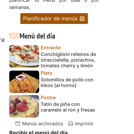
semanas.
Planificador de menús
Menú del día
ra
Entrante
Conchiglioni rellenos de
stracciatella, pistachos,
tomates cherry y limón
Plato
Solomillos de pollo con
kikos {al horno}
Postre
Tatín de piña con
caramelo al ron y fresas
Menús archivados
Imprimir
Recibir el menú del día