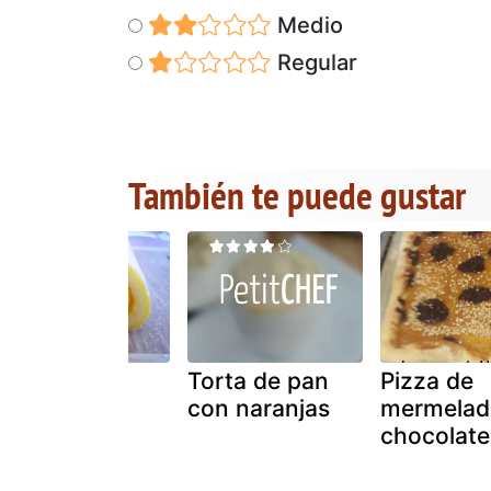
Medio
Regular
También te puede gustar
Torta de
Torta de pan
Pizza de
naranja
con naranjas
mermelad
portuguesa
chocolate