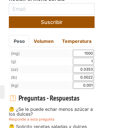
Suscribir
Peso
Volumen
Temperatura
(mg)
(g)
(oz)
(lb)
(kg)
Preguntas - Respuestas
🤔 ¿Se le puede echar menos azúcar a
los dulces?
Responde a esta pregunta
🤔 Solicito recetas saladas y dulces