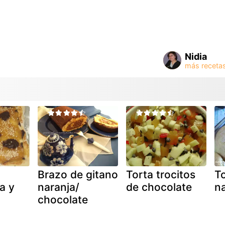
Nidia
Brazo de gitano
Torta trocitos
To
a y
naranja/
de chocolate
na
chocolate