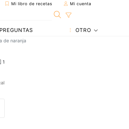
Mi libro de recetas
Mi cuenta
PREGUNTAS
OTRO
a de naranja
al
eta a un amigo
sta página
ntar al autor
ublicar la foto de esta receta