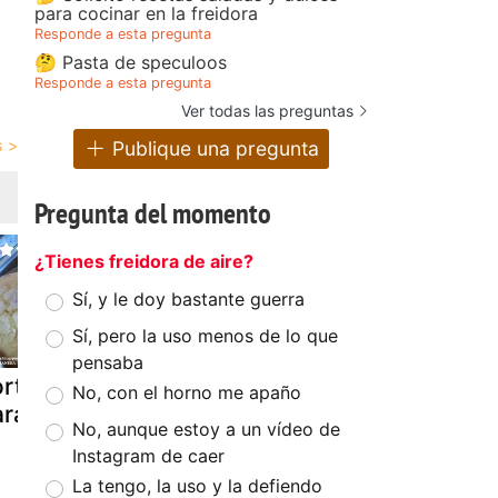
para cocinar en la freidora
Responde a esta pregunta
🤔 Pasta de speculoos
Responde a esta pregunta
Ver todas las preguntas
Publique una pregunta
Pregunta del momento
¿Tienes freidora de aire?
Sí, y le doy bastante guerra
Sí, pero la uso menos de lo que
pensaba
rtas de
Tarta de queso
Mermelada
No, con el horno me apaño
ranja
con mermelada
pomelos,
No, aunque estoy a un vídeo de
de naranja y
naranjas y
Instagram de caer
chocolate (las
limones
La tengo, la uso y la defiendo
fresas son de