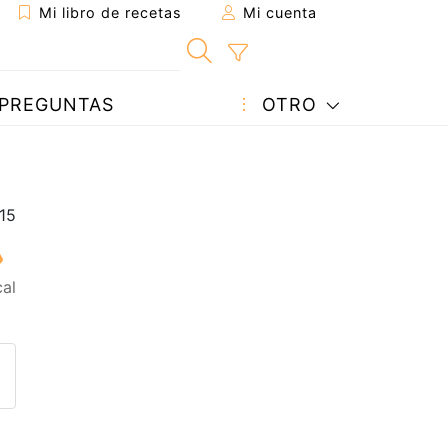
Mi libro de recetas
Mi cuenta
PREGUNTAS
OTRO
al
eta a un amigo
sta página
ntar al autor
ublicar la foto de esta receta