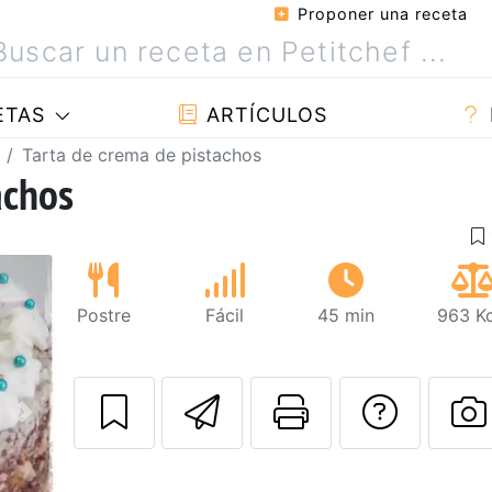
Proponer una receta
ETAS
ARTÍCULOS
Tarta de crema de pistachos
achos
Postre
Fácil
45 min
963 Kc
Enviar esta rec
Imprimir e
Pregu
Siguiente
P