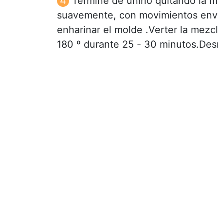
Termine de unirlo quitando la 
suavemente, con movimientos envol
enharinar el molde .Verter la mezc
180 º durante 25 - 30 minutos.Des