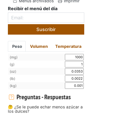
Menús archivados
Imprimir
Recibir el menú del día
Suscribir
Peso
Volumen
Temperatura
(mg)
(g)
(oz)
(lb)
(kg)
Preguntas - Respuestas
🤔 ¿Se le puede echar menos azúcar a
los dulces?