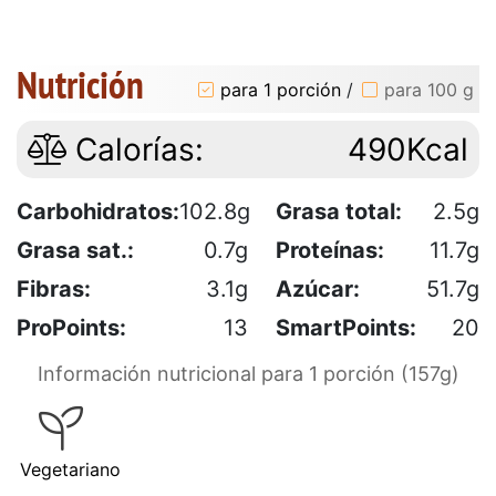
Nutrición
para 1 porción
/
para 100 g
Calorías:
490Kcal
Carbohidratos:
102.8g
Grasa total:
2.5g
Grasa sat.:
0.7g
Proteínas:
11.7g
Fibras:
3.1g
Azúcar:
51.7g
ProPoints:
13
SmartPoints:
20
Información nutricional para 1 porción (157g)
Vegetariano