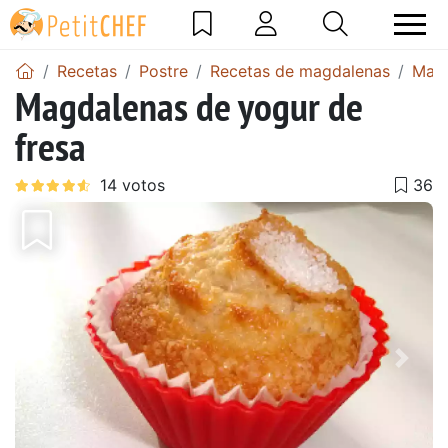
Recetas
Postre
Recetas de magdalenas
Magd
Magdalenas de yogur de
fresa
Anterior
Sigu