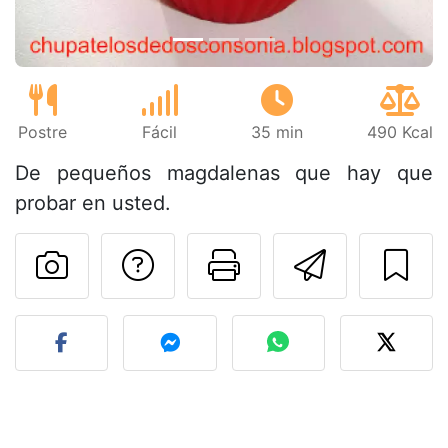
Postre
Fácil
35 min
490 Kcal
De pequeños magdalenas que hay que
probar en usted.
Preguntar al autor
Imprimir esta
Enviar 
Publicar la foto de esta r