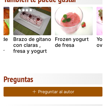
 de
Brazo de gitano
Frozen yogurt
Yogu
l
con claras ,
de fresa
ovo
er
fresa y yogurt
Preguntas
Preguntar al autor