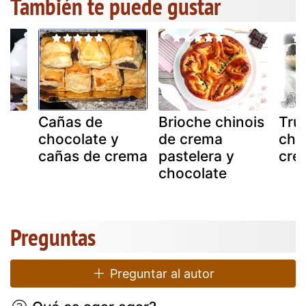
También te puede gustar
zo
Cañas de
Brioche chinois
Tru
chocolate y
de crema
cho
cañas de crema
pastelera y
cre
chocolate
Preguntas
Preguntar al autor