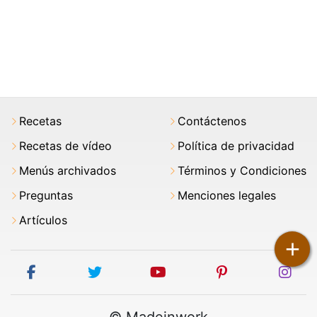
Recetas
Contáctenos
Recetas de vídeo
Política de privacidad
Menús archivados
Términos y Condiciones
Preguntas
Menciones legales
Artículos
+
facebook
twitter
youtube
pinterest
ins
© Madeinwork