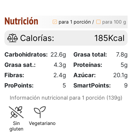
Nutrición
para 1 porción
/
para 100 g
Calorías:
185Kcal
Carbohidratos:
22.6g
Grasa total:
7.8g
Grasa sat.:
4.3g
Proteínas:
5g
Fibras:
2.4g
Azúcar:
20.1g
ProPoints:
5
SmartPoints:
9
Información nutricional para 1 porción (139g)
Sin
Vegetariano
gluten