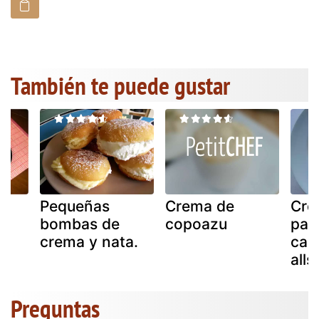
También te puede gustar
Pequeñas
Crema de
Cre
bombas de
copoazu
pas
crema y nata.
car
alls
Preguntas