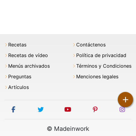
Recetas
Contáctenos
Recetas de vídeo
Política de privacidad
Menús archivados
Términos y Condiciones
Preguntas
Menciones legales
Artículos
+
facebook
twitter
youtube
pinterest
ins
© Madeinwork