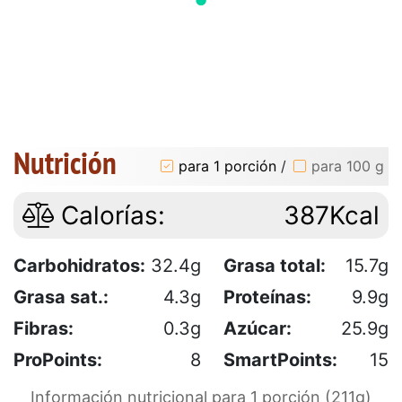
Nutrición
para 1 porción
/
para 100 g
Calorías:
387Kcal
Carbohidratos:
32.4g
Grasa total:
15.7g
Grasa sat.:
4.3g
Proteínas:
9.9g
Fibras:
0.3g
Azúcar:
25.9g
ProPoints:
8
SmartPoints:
15
Información nutricional para 1 porción (211g)