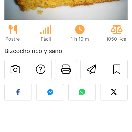
Postre
Fácil
1 h 10 m
1050 Kcal
Bizcocho rico y sano
Preguntar al autor
Imprimir esta
Enviar 
Publicar la foto de esta r