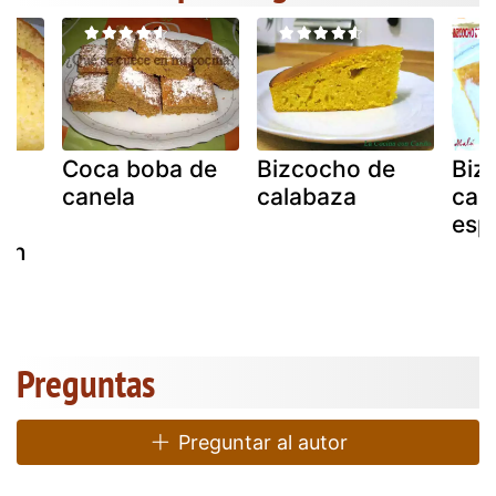
e
Coca boba de
Bizcocho de
Biz
canela
calabaza
cal
e
esp
con
 a
Preguntas
Preguntar al autor