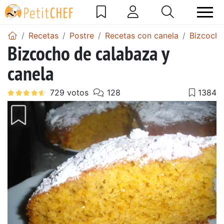
Recetas
Postre
Recetas con canela
Bizcocho
Bizcocho de calabaza y
canela