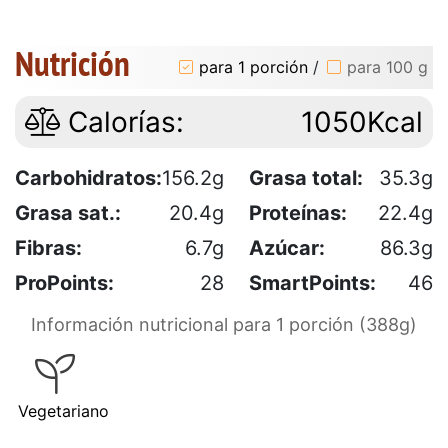
Nutrición
para 1 porción
/
para 100 g
Calorías:
1050Kcal
Carbohidratos:
156.2g
Grasa total:
35.3g
Grasa sat.:
20.4g
Proteínas:
22.4g
Fibras:
6.7g
Azúcar:
86.3g
ProPoints:
28
SmartPoints:
46
Información nutricional para 1 porción (388g)
Vegetariano