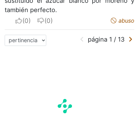
sustituido el azúcar blanco por moreno y
también perfecto.
I apreciate
I do not appreciate
abuso
página
1
/
13