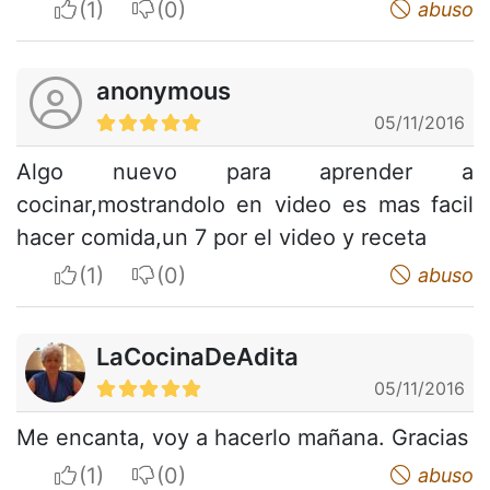
I apreciate
I do not appreciate
abuso
anonymous
05/11/2016
Algo nuevo para aprender a
cocinar,mostrandolo en video es mas facil
hacer comida,un 7 por el video y receta
I apreciate
I do not appreciate
abuso
LaCocinaDeAdita
05/11/2016
Me encanta, voy a hacerlo mañana. Gracias
I apreciate
I do not appreciate
abuso