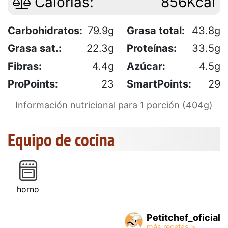
Calorías:
856Kcal
Carbohidratos:
79.9g
Grasa total:
43.8g
Grasa sat.:
22.3g
Proteínas:
33.5g
Fibras:
4.4g
Azúcar:
4.5g
ProPoints:
23
SmartPoints:
29
Información nutricional para 1 porción (404g)
Equipo de cocina
horno
Petitchef_oficial