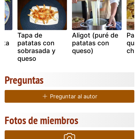
Tapa de
Aligot (puré de
Pat
ata
patatas con
patatas con
que
d
sobrasada y
queso)
cha
queso
Preguntas
Preguntar al autor
Fotos de miembros