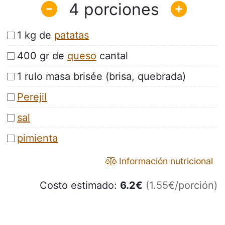
4
1 kg de
patatas
400 gr de
queso
cantal
1 rulo masa brisée (brisa, quebrada)
Perejil
sal
pimienta
Información nutricional
Costo estimado:
6.2
€
(1.55€/porción)