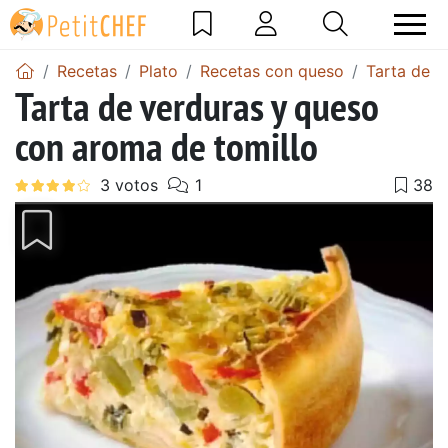
Recetas
Plato
Recetas con queso
Tarta de 
Tarta de verduras y queso
con aroma de tomillo