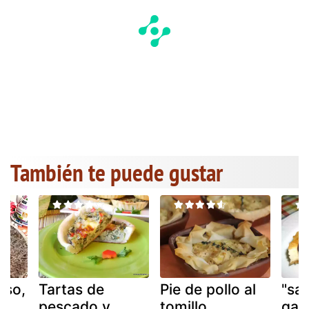
También te puede gustar
eso,
Tartas de
Pie de pollo al
"sa
pescado y
tomillo
gazt