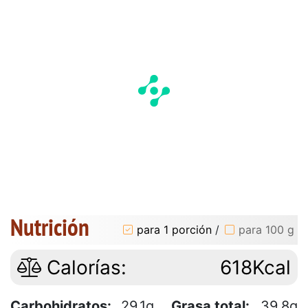
Nutrición
para 1 porción
/
para 100 g
Calorías:
618Kcal
Carbohidratos:
29.1g
Grasa total:
39.8g