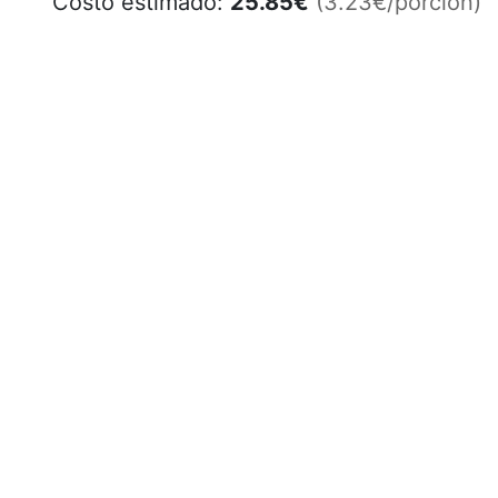
Costo estimado:
25.85
€
(3.23€/porción)