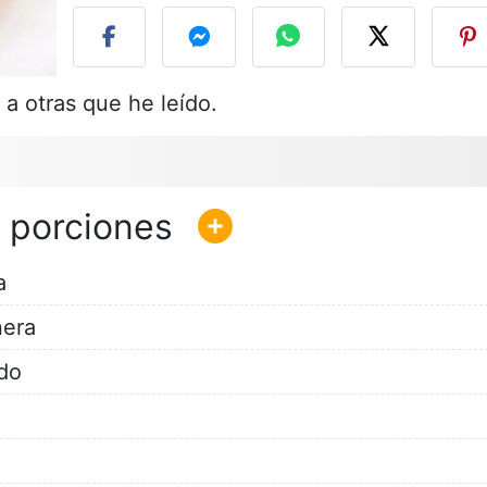
 a otras que he leído.
a
nera
rdo