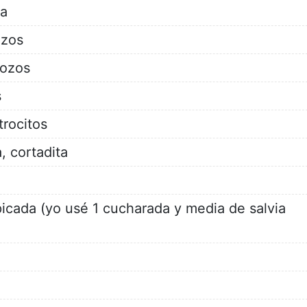
ra
ozos
rozos
s
trocitos
, cortadita
picada (yo usé 1 cucharada y media de salvia