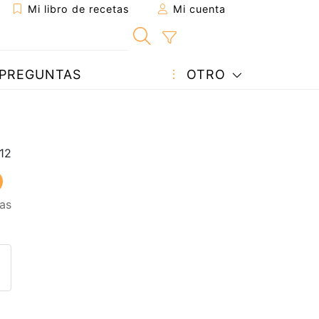
Mi libro de recetas
Mi cuenta
PREGUNTAS
OTRO
as
eta a un amigo
sta página
ntar al autor
ublicar la foto de esta receta