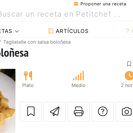
Proponer una receta
ETAS
ARTÍCULOS
Tagliatelle con salsa boloñesa
oloñesa
Plato
Medio
2 hor
Enviar esta rec
Imprimir e
Pregu
P