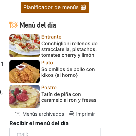
Planificador de menús
Menú del día
Entrante
Conchiglioni rellenos de
stracciatella, pistachos,
tomates cherry y limón
Plato
 1
Solomillos de pollo con
kikos {al horno}
Postre
a,
Tatín de piña con
caramelo al ron y fresas
r
Menús archivados
Imprimir
Recibir el menú del día