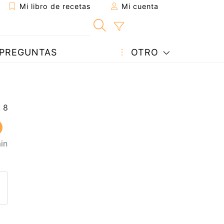
Mi libro de recetas
Mi cuenta
PREGUNTAS
OTRO
in
eta a un amigo
sta página
ntar al autor
ublicar la foto de esta receta