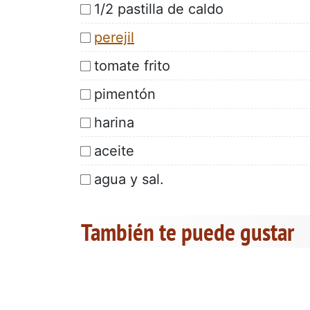
1/2 pastilla de caldo
perejil
tomate frito
pimentón
harina
aceite
agua y sal.
También te puede gustar