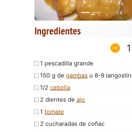
Ingredientes
1
1 pescadilla grande
150 g de
gambas
u 8-9 langostin
1/2
cebolla
2 dientes de
ajo
1
tomate
2 cucharadas de coñac