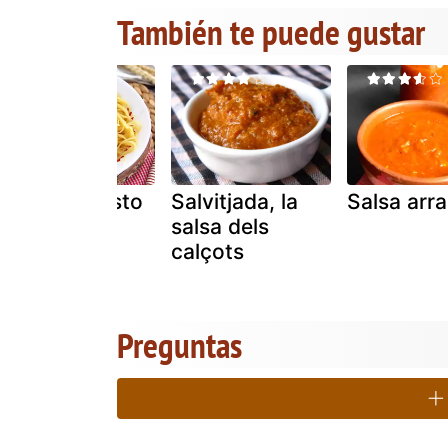
También te puede gustar
Salsa de pesto
Salvitjada, la
Salsa arra
rojo fácil
salsa dels
calçots
Preguntas