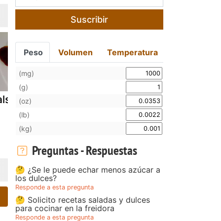
Suscribir
Peso
Volumen
Temperatura
(mg)
(g)
alsa macha
Salsa alioli sin
Paletilla de
(oz)
huevo
cerdo en sa
(lb)
(kg)
Preguntas - Respuestas
🤔 ¿Se le puede echar menos azúcar a
los dulces?
Responde a esta pregunta
🤔 Solicito recetas saladas y dulces
para cocinar en la freidora
Responde a esta pregunta