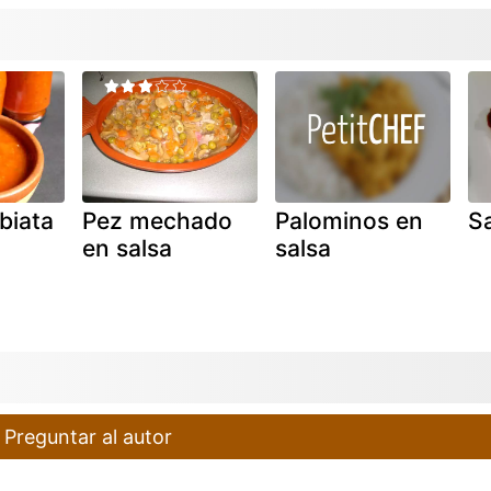
biata
Pez mechado
Palominos en
S
en salsa
salsa
Preguntar al autor