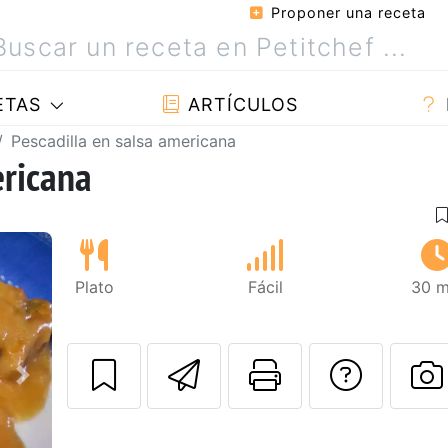
Proponer una receta
ETAS
ARTÍCULOS
Pescadilla en salsa americana
ericana
Plato
Fácil
30 m
Enviar esta rec
Imprimir e
Pregu
Siguiente
P