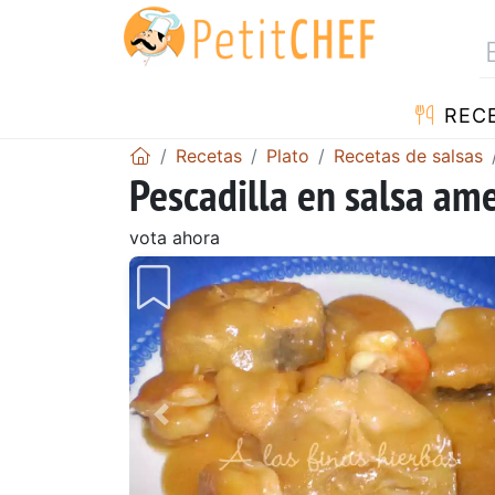
REC
Recetas
Plato
Recetas de salsas
Pescadilla en salsa am
vota ahora
Anterior