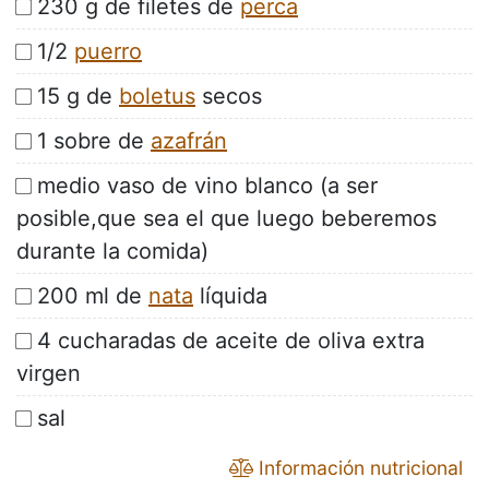
230 g de filetes de
perca
1/2
puerro
15 g de
boletus
secos
1 sobre de
azafrán
medio vaso de vino blanco (a ser
posible,que sea el que luego beberemos
durante la comida)
200 ml de
nata
líquida
4 cucharadas de aceite de oliva extra
virgen
sal
Información nutricional