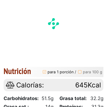
Nutrición
para 1 porción
/
para 100 g
Calorías:
645Kcal
Carbohidratos:
51.5g
Grasa total:
32.2g
Grasa sat.:
14g
Proteínas:
31.3g