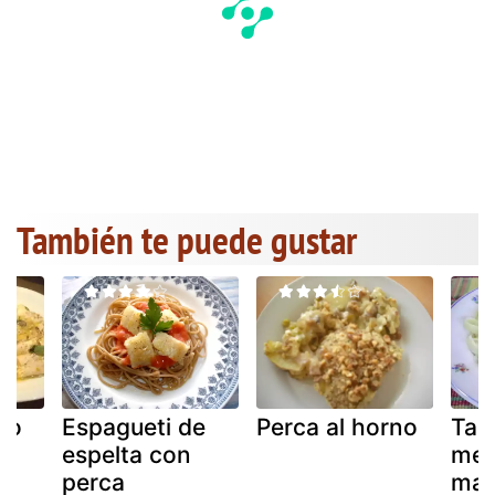
También te puede gustar
co
Espagueti de
Perca al horno
Tagl
espelta con
meji
perca
mar