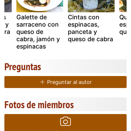
es
Galette de
Cintas con
Qui
s y
sarraceno con
espinacas,
esp
abra
queso de
panceta y
que
cabra, jamón y
queso de cabra
espinacas
Preguntas
Preguntar al autor
Fotos de miembros