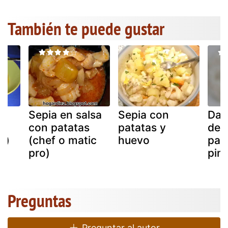
También te puede gustar
Sepia en salsa
Sepia con
Dad
con patatas
patatas y
de 
k)
(chef o matic
huevo
pat
pro)
pim
Preguntas
Preguntar al autor