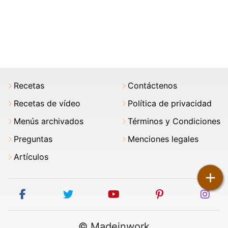
Recetas
Contáctenos
Recetas de vídeo
Política de privacidad
Menús archivados
Términos y Condiciones
Preguntas
Menciones legales
Artículos
+
facebook
twitter
youtube
pinterest
ins
© Madeinwork