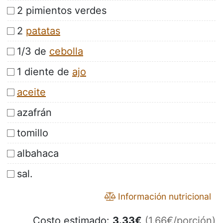
2 pimientos verdes
2
patatas
1/3 de
cebolla
1 diente de
ajo
aceite
azafrán
tomillo
albahaca
sal.
Información nutricional
Costo estimado:
3.33
€
(1.66€/porción)