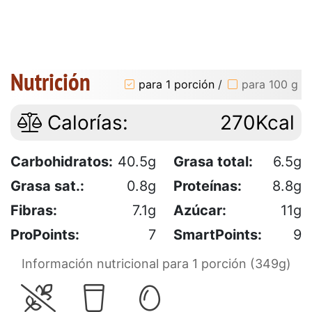
Nutrición
para 1 porción
/
para 100 g
Calorías:
270Kcal
Carbohidratos:
40.5g
Grasa total:
6.5g
Grasa sat.:
0.8g
Proteínas:
8.8g
Fibras:
7.1g
Azúcar:
11g
ProPoints:
7
SmartPoints:
9
Información nutricional para 1 porción (349g)