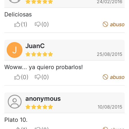
24/02/2016
Deliciosas
I apreciate
I do not appreciate
abuso
JuanC
J
25/08/2015
Woww... ya quiero probarlos!
I apreciate
I do not appreciate
abuso
anonymous
10/08/2015
Plato 10.