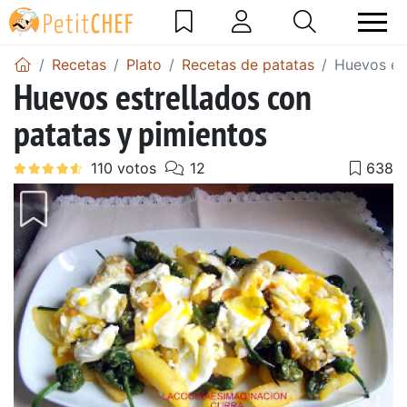
Recetas
Plato
Recetas de patatas
Huevos est
Huevos estrellados con
patatas y pimientos