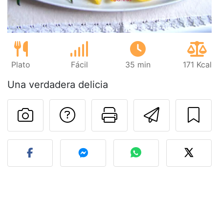
Plato
Fácil
35 min
171 Kcal
Una verdadera delicia
Preguntar al autor
Imprimir esta
Enviar 
Publicar la foto de esta r