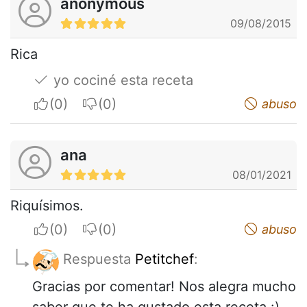
anonymous
09/08/2015
Rica
yo cociné esta receta
I apreciate
I do not appreciate
abuso
ana
08/01/2021
Riquísimos.
I apreciate
I do not appreciate
abuso
Respuesta
Petitchef
:
Gracias por comentar! Nos alegra mucho
saber que te ha gustado esta receta :)