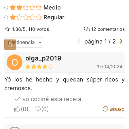
Medio
Regular
4.38/5, 110 votos
12 comentarios
página
1
/
2
olga_p2019
O
17/04/2024
Yó los he hecho y quedan súper ricos y
cremosos.
yo cociné esta receta
I apreciate
I do not appreciate
abuso