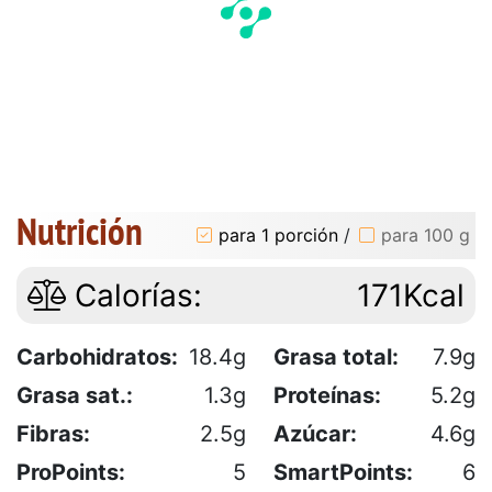
Nutrición
para 1 porción
/
para 100 g
Calorías:
171Kcal
Carbohidratos:
18.4g
Grasa total:
7.9g
Grasa sat.:
1.3g
Proteínas:
5.2g
Fibras:
2.5g
Azúcar:
4.6g
ProPoints:
5
SmartPoints:
6