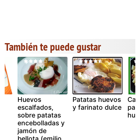
También te puede gustar
Huevos
Patatas huevos
Caz
escalfados,
y farinato dulce
pat
sobre patatas
hue
encebolladas y
jamón de
bellota (emilio