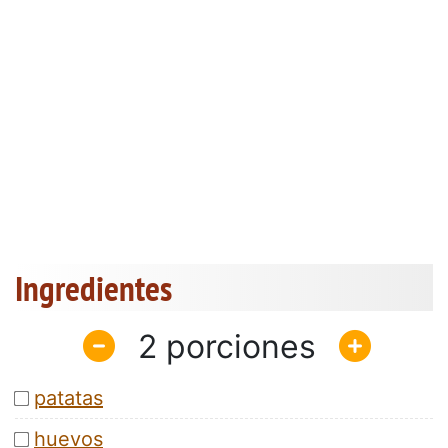
Ingredientes
2
patatas
huevos