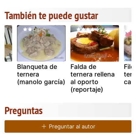
También te puede gustar
e
Blanqueta de
Falda de
File
ternera
ternera rellena
tern
(manolo garcía)
al oporto
caz
(reportaje)
Preguntas
Preguntar al autor