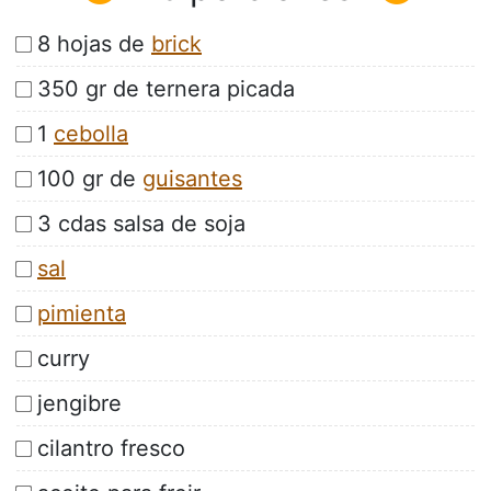
8 hojas de
brick
350 gr de ternera picada
1
cebolla
100 gr de
guisantes
3 cdas salsa de soja
sal
pimienta
curry
jengibre
cilantro fresco