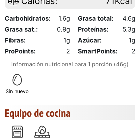
Calorías:
71Kcal
Carbohidratos:
1.6g
Grasa total:
4.6g
Grasa sat.:
0.9g
Proteínas:
5.3g
Fibras:
1g
Azúcar:
1g
ProPoints:
2
SmartPoints:
2
Información nutricional para 1 porción (46g)
Sin huevo
Equipo de cocina