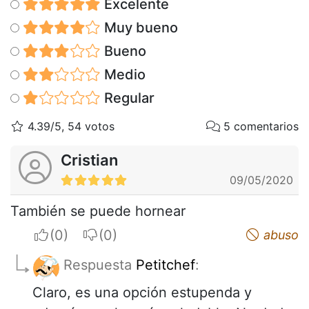
Excelente
Muy bueno
Bueno
Medio
Regular
4.39/5, 54 votos
5 comentarios
Cristian
09/05/2020
También se puede hornear
I apreciate
I do not appreciate
abuso
Respuesta
Petitchef
:
Claro, es una opción estupenda y