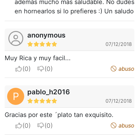
además mucho más saludable. No dudes
en hornearlos si lo prefieres :) Un saludo
anonymous
07/12/2018
Muy Rica y muy facil...
I apreciate
I do not appreciate
abuso
pablo_h2016
P
07/12/2018
Gracias por este ´plato tan exquisito.
I apreciate
I do not appreciate
abuso