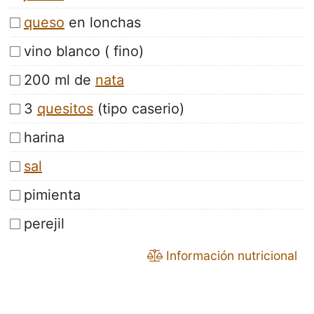
queso
en lonchas
vino blanco ( fino)
200 ml de
nata
3
quesitos
(tipo caserio)
harina
sal
pimienta
perejil
Información nutricional