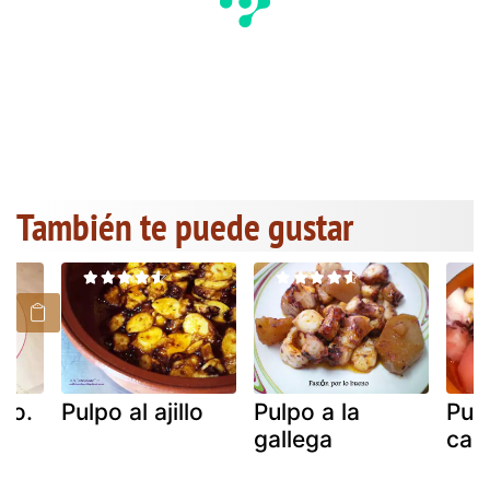
También te puede gustar
po.
Pulpo al ajillo
Pulpo a la
Pulp
gallega
caz