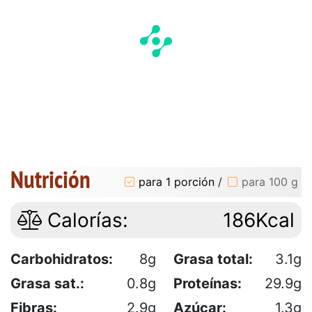
Nutrición
para 1 porción
/
para 100 g
Calorías:
186Kcal
Carbohidratos:
8g
Grasa total:
3.1g
Grasa sat.:
0.8g
Proteínas:
29.9g
Fibras:
2.9g
Azúcar:
1.3g