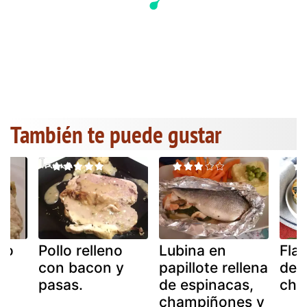
También te puede gustar
llo
Pollo relleno
Lubina en
Fla
con bacon y
papillote rellena
de 
pasas.
de espinacas,
cha
champiñones y