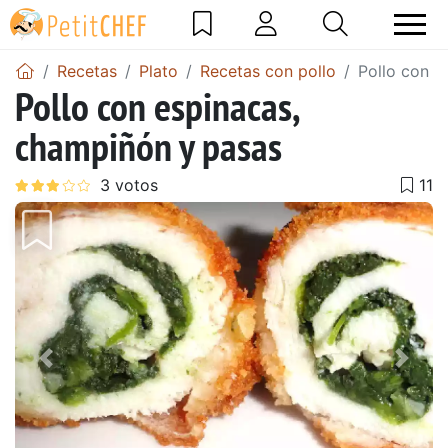
Recetas
Plato
Recetas con pollo
Pollo con e
Pollo con espinacas,
champiñón y pasas
Anterior
Sigu