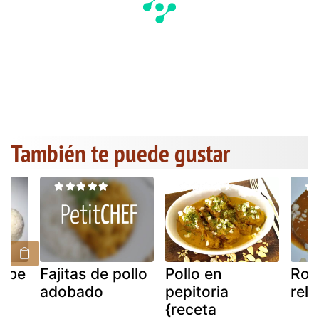
También te puede gustar
rabe
Fajitas de pollo
Pollo en
Roti
adobado
pepitoria
rell
{receta