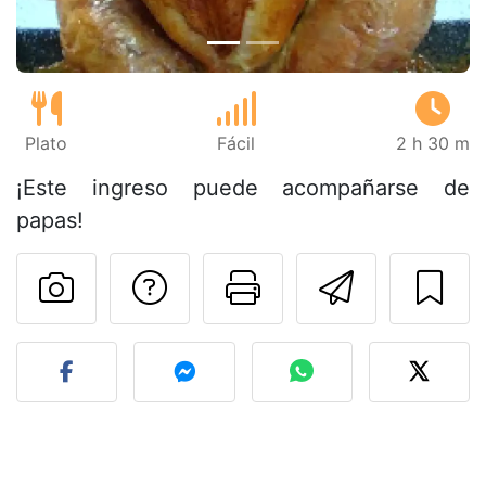
Plato
Fácil
2 h 30 m
¡Este ingreso puede acompañarse de
papas!
Preguntar al autor
Imprimir esta
Enviar 
Publicar la foto de esta r