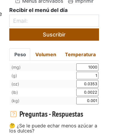
Menús archivados
Imprimir
Recibir el menú del día
e
Suscribir
Peso
Volumen
Temperatura
(mg)
(g)
(oz)
(lb)
(kg)
Preguntas - Respuestas
🤔 ¿Se le puede echar menos azúcar a
los dulces?