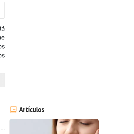
tá
me
os
os
Artículos