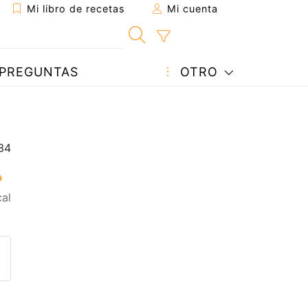
Mi libro de recetas
Mi cuenta
PREGUNTAS
OTRO
al
eta a un amigo
sta página
ntar al autor
ublicar la foto de esta receta