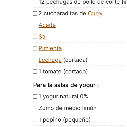
12 pechugas de pollo de corte fi
2 cucharaditas de
Curry
Aceite
Sal
Pimienta
Lechuga
(cortada)
1 tomate (cortado)
Para la salsa de yogur :
1 yogur natural 0%
Zumo de medio limón
1 pepino (pequeño)