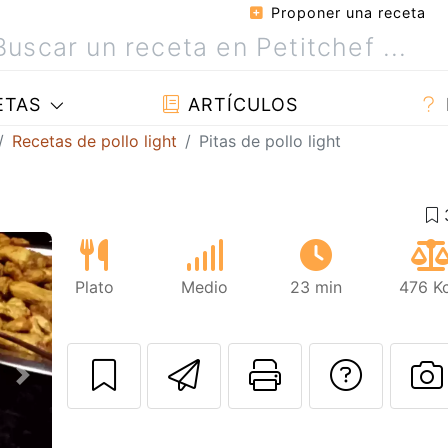
Proponer una receta
ETAS
ARTÍCULOS
Recetas de pollo light
Pitas de pollo light
Plato
Medio
23 min
476 Kc
Enviar esta rec
Imprimir e
Pregu
Siguiente
P