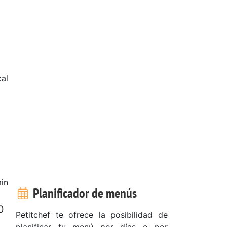
al
in
Planificador de menús
0
Petitchef te ofrece la posibilidad de
planificar tu menú por días o por