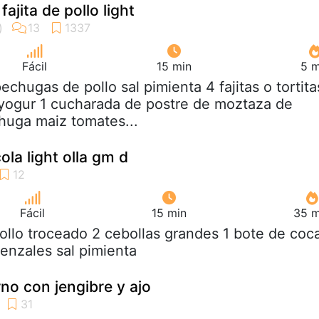
ajita de pollo light
Fácil
15 min
5 m
pechugas de pollo sal pimienta 4 fajitas o tortita
yogur 1 cucharada de postre de moztaza de
chuga maiz tomates...
cola light olla gm d
Fácil
15 min
35 m
pollo troceado 2 cebollas grandes 1 bote de coc
venzales sal pimienta
orno con jengibre y ajo