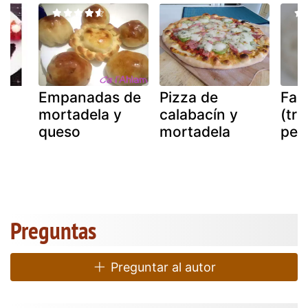
Empanadas de
Pizza de
Far
mortadela y
calabacín y
(tri
queso
mortadela
pes
Preguntas
Preguntar al autor