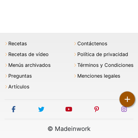
Recetas
Contáctenos
Recetas de vídeo
Política de privacidad
Menús archivados
Términos y Condiciones
Preguntas
Menciones legales
Artículos
+
facebook
twitter
youtube
pinterest
ins
© Madeinwork