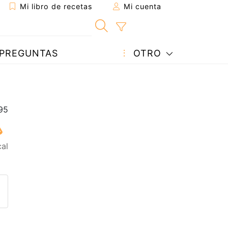
Mi libro de recetas
Mi cuenta
PREGUNTAS
OTRO
cal
eta a un amigo
sta página
ntar al autor
ublicar la foto de esta receta