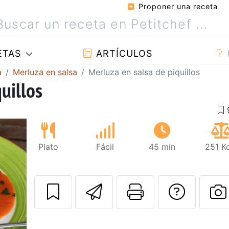
Proponer una receta
ETAS
ARTÍCULOS
a
Merluza en salsa
Merluza en salsa de piquillos
uillos
Plato
Fácil
45 min
251 K
Enviar esta rec
Imprimir e
Pregu
P