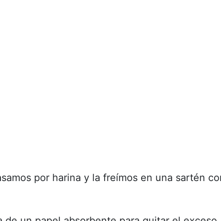
asamos por harina y la freímos en una sartén co
de un papel absorbente para quitar el exceso