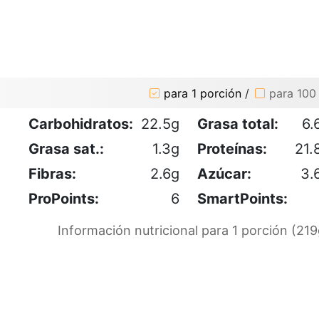
para 1 porción
/
para 100
Carbohidratos:
22.5g
Grasa total:
6.
Grasa sat.:
1.3g
Proteínas:
21.
Fibras:
2.6g
Azúcar:
3.
ProPoints:
6
SmartPoints:
Información nutricional para 1 porción (219