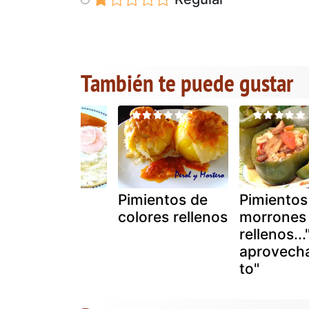
También te puede gustar
Fritada de
Pimientos de
Pimientos
pimientos
colores rellenos
morrones
riojanos
rellenos...
aprovech
to"