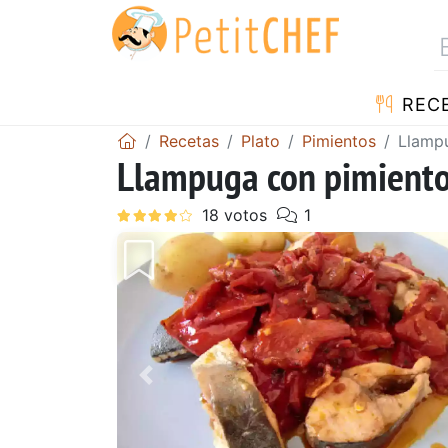
REC
Recetas
Plato
Pimientos
Llamp
Llampuga con pimient
Anterior