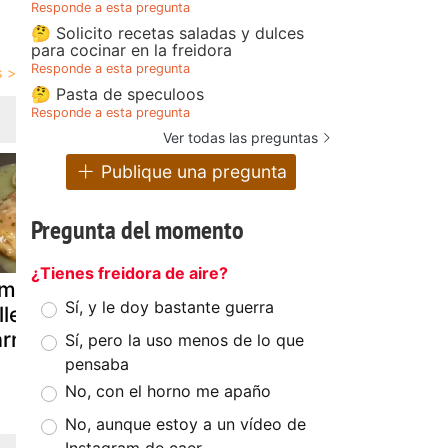
Responde a esta pregunta
🤔 Solicito recetas saladas y dulces
para cocinar en la freidora
Responde a esta pregunta
🤔 Pasta de speculoos
Responde a esta pregunta
Ver todas las preguntas
Publique una pregunta
Pregunta del momento
¿Tienes freidora de aire?
imientos
Pimientos
Morrones o
Sí, y le doy bastante guerra
llenos de
italianos
pimientos
arne
rellenos
carameliza
Sí, pero la uso menos de lo que
pensaba
No, con el horno me apaño
No, aunque estoy a un vídeo de