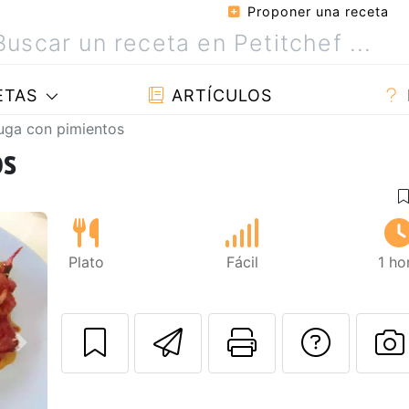
Proponer una receta
ETAS
ARTÍCULOS
uga con pimientos
os
Plato
Fácil
1 ho
Enviar esta rec
Imprimir e
Pregu
Siguiente
P