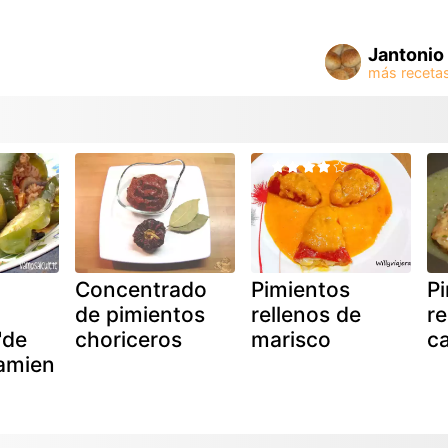
Jantonio
Concentrado
Pimientos
P
de pimientos
rellenos de
re
"de
choriceros
marisco
c
amien