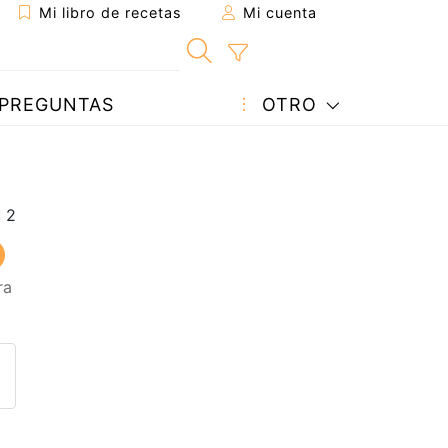
Mi libro de recetas
Mi cuenta
PREGUNTAS
OTRO
ra
eta a un amigo
sta página
ntar al autor
ublicar la foto de esta receta