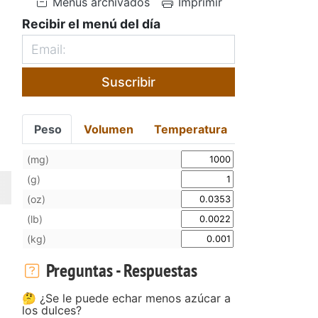
Menús archivados
Imprimir
Recibir el menú del día
Suscribir
Peso
Volumen
Temperatura
(mg)
(g)
(oz)
(lb)
(kg)
Preguntas - Respuestas
🤔 ¿Se le puede echar menos azúcar a
los dulces?