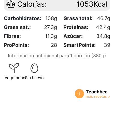
Calorías:
1053Kcal
Carbohidratos:
108g
Grasa total:
46.7g
Grasa sat.:
27.3g
Proteínas:
42.4g
Fibras:
11.3g
Azúcar:
34.8g
ProPoints:
28
SmartPoints:
39
Información nutricional para 1 porción (880g)
Vegetariano
Sin huevo
Teachber
T