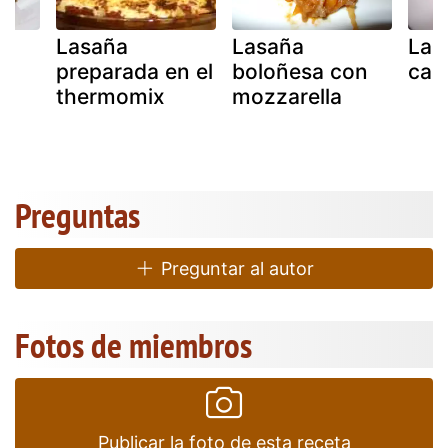
Lasaña
Lasaña
Las
preparada en el
boloñesa con
cal
thermomix
mozzarella
Preguntas
Preguntar al autor
Fotos de miembros
Publicar la foto de esta receta