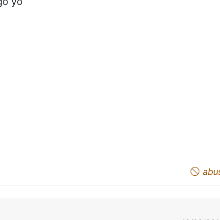
go yo
abu