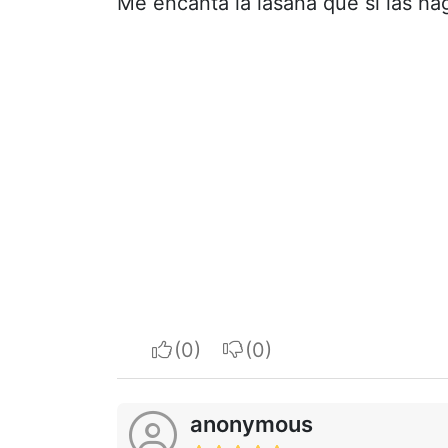
Me encanta la lasaña que si las ha
I apreciate
I do not appreciate
anonymous