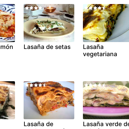
jamón
Lasaña de setas
Lasaña
vegetariana
Lasaña de
Lasaña verde d