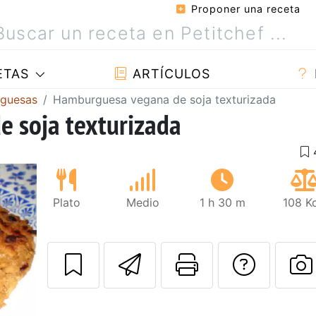
Proponer una receta
ETAS
ARTÍCULOS
rguesas
Hamburguesa vegana de soja texturizada
 soja texturizada
Plato
Medio
1 h 30 m
108 K
Enviar esta rec
Imprimir e
Pregu
P