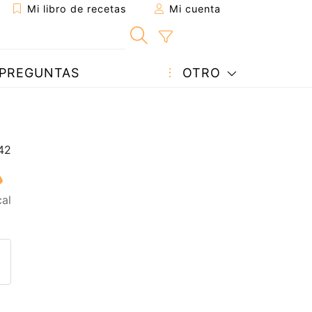
Mi libro de recetas
Mi cuenta
PREGUNTAS
OTRO
cal
eta a un amigo
sta página
ntar al autor
ublicar la foto de esta receta