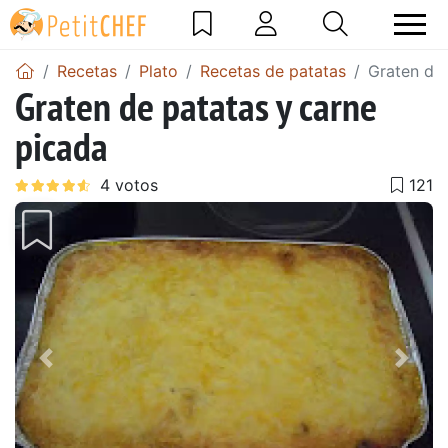
Recetas
Plato
Recetas de patatas
Graten de 
Graten de patatas y carne
picada
Anterior
Sigu