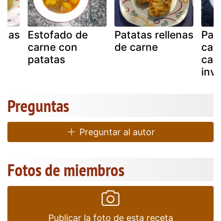
enas
Estofado de
Patatas rellenas
Pat
carne con
de carne
car
patatas
cali
inv
Preguntas
Preguntar al autor
Fotos de miembros
Publicar la foto de esta receta